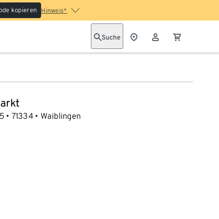
ode kopieren
Hinweis*
Suche
arkt
 5
71334
Waiblingen