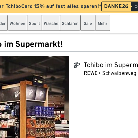
er TchiboCard 15% auf fast alles sparen!*
DANKE26
C
der
Wohnen
Sport
Wäsche
Schlafen
Sale
Mehr
o im Supermarkt!
Tchibo im Superm
tchibo_logo
REWE
Schwalbenweg