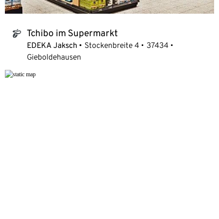
Tchibo im Supermarkt
tchibo_logo
EDEKA Jaksch
Stockenbreite 4
37434
Gieboldehausen