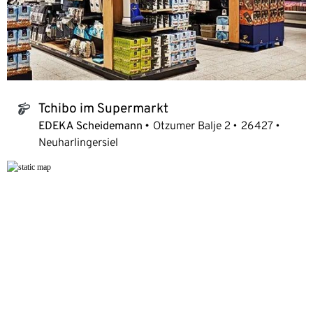
Tchibo im Supermarkt
tchibo_logo
EDEKA Scheidemann
Otzumer Balje 2
26427
Neuharlingersiel