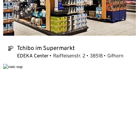
Tchibo im Supermarkt
tchibo_logo
EDEKA Center
Raiffeisenstr. 2
38518
Gifhorn