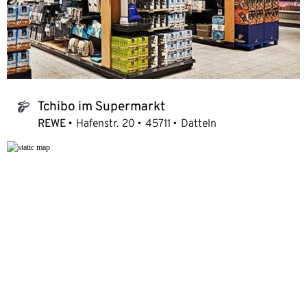
Tchibo im Supermarkt
tchibo_logo
REWE
Hafenstr. 20
45711
Datteln