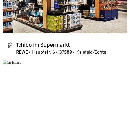
Tchibo im Supermarkt
tchibo_logo
REWE
Hauptstr. 6
37589
Kalefeld/Echte