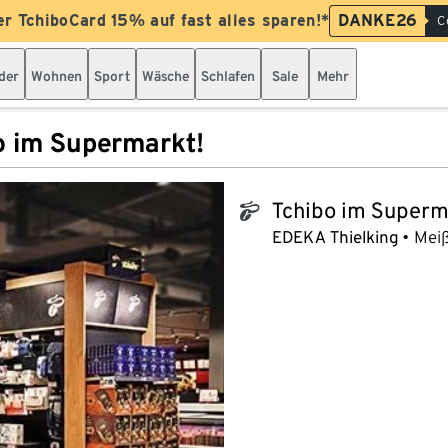
er TchiboCard 15% auf fast alles sparen!*
DANKE26
C
der
Wohnen
Sport
Wäsche
Schlafen
Sale
Mehr
o im Supermarkt!
Tchibo im Superm
tchibo_logo
EDEKA Thielking
Meiß