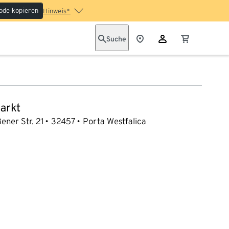
ode kopieren
Hinweis*
Suche
arkt
ener Str. 21
32457
Porta Westfalica