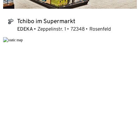
Tchibo im Supermarkt
tchibo_logo
EDEKA
Zeppelinstr. 1
72348
Rosenfeld