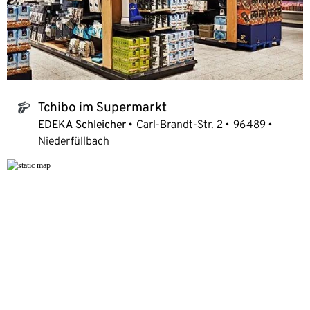
Tchibo im Supermarkt
tchibo_logo
EDEKA Schleicher
Carl-Brandt-Str. 2
96489
Niederfüllbach