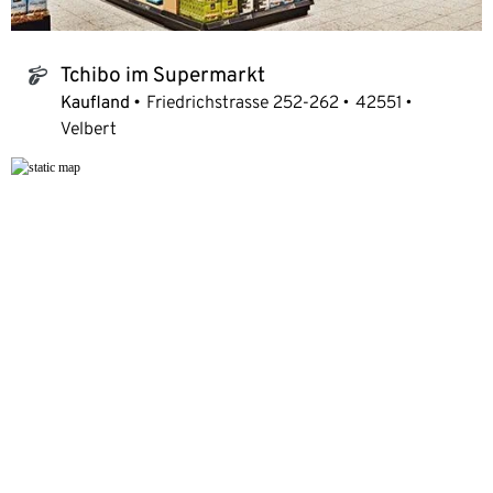
Tchibo im Supermarkt
tchibo_logo
Kaufland
Friedrichstrasse 252-262
42551
Velbert