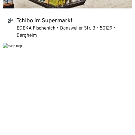
Tchibo im Supermarkt
tchibo_logo
EDEKA Fischenich
Dansweiler Str. 3
50129
Bergheim