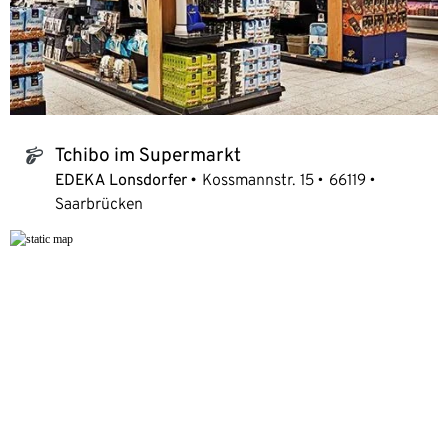
Tchibo im Supermarkt
tchibo_logo
EDEKA Lonsdorfer
Kossmannstr. 15
66119
Saarbrücken