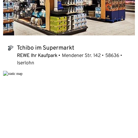
Tchibo im Supermarkt
tchibo_logo
REWE Ihr Kaufpark
Mendener Str. 142
58636
Iserlohn