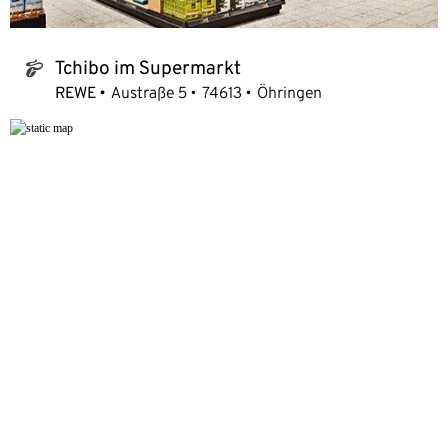
Tchibo im Supermarkt
tchibo_logo
REWE
Austraße 5
74613
Öhringen