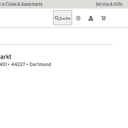
 in Filiale & Supermarkt
Service & Hilfe
Suche
arkt
 401
44227
Dortmund