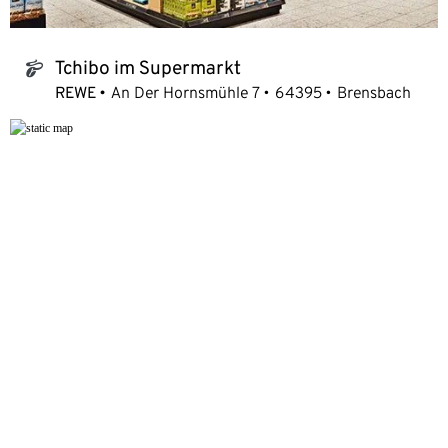
Tchibo im Supermarkt
tchibo_logo
REWE
An Der Hornsmühle 7
64395
Brensbach