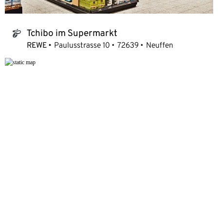
Tchibo im Supermarkt
tchibo_logo
REWE
Paulusstrasse 10
72639
Neuffen