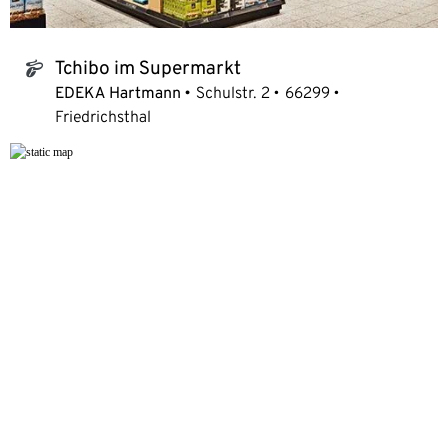
Tchibo im Supermarkt
tchibo_logo
EDEKA Hartmann
Schulstr. 2
66299
Friedrichsthal