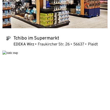
Tchibo im Supermarkt
tchibo_logo
EDEKA Wirz
Fraukircher Str. 26
56637
Plaidt