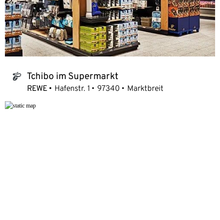
Tchibo im Supermarkt
tchibo_logo
REWE
Hafenstr. 1
97340
Marktbreit