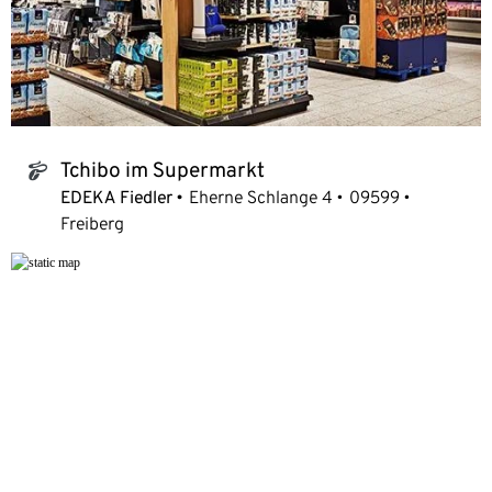
Tchibo im Supermarkt
tchibo_logo
EDEKA Fiedler
Eherne Schlange 4
09599
Freiberg