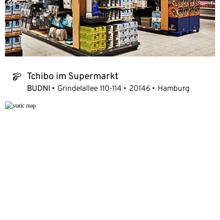
Tchibo im Supermarkt
tchibo_logo
BUDNI
Grindelallee 110-114
20146
Hamburg