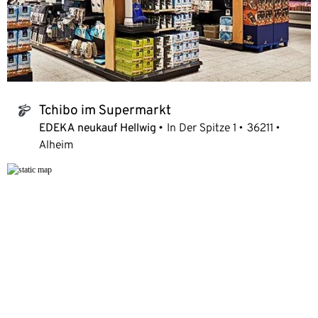
Tchibo im Supermarkt
tchibo_logo
EDEKA neukauf Hellwig
In Der Spitze 1
36211
Alheim