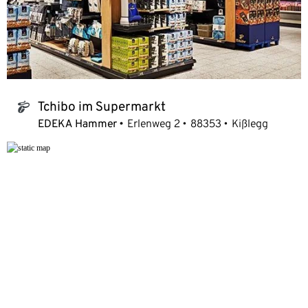
Tchibo im Supermarkt
tchibo_logo
EDEKA Hammer
Erlenweg 2
88353
Kißlegg