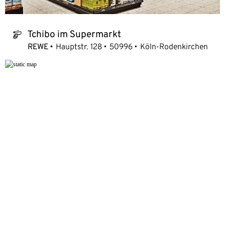
Tchibo im Supermarkt
tchibo_logo
REWE
Hauptstr. 128
50996
Köln-Rodenkirchen