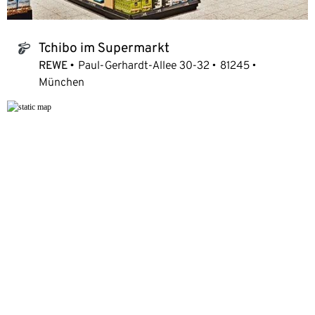
Tchibo im Supermarkt
tchibo_logo
REWE
Paul-Gerhardt-Allee 30-32
81245
München