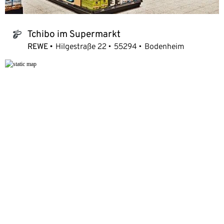
Tchibo im Supermarkt
tchibo_logo
REWE
Hilgestraße 22
55294
Bodenheim