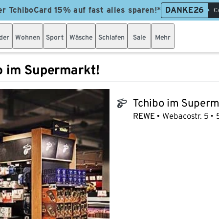
er TchiboCard 15% auf fast alles sparen!*
DANKE26
C
der
Wohnen
Sport
Wäsche
Schlafen
Sale
Mehr
o im Supermarkt!
Tchibo im Superm
tchibo_logo
REWE
Webacostr. 5