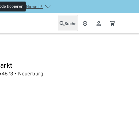
ode kopieren
Hinweis*
Suche
arkt
54673
Neuerburg