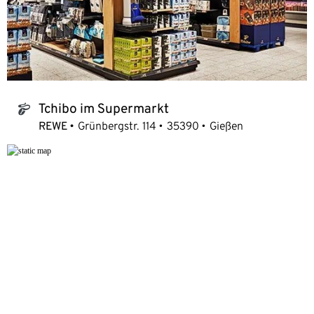
Tchibo im Supermarkt
tchibo_logo
REWE
Grünbergstr. 114
35390
Gießen