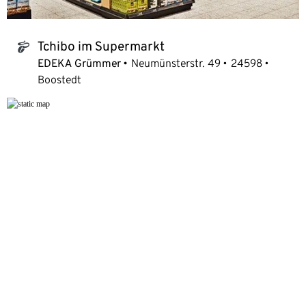
Tchibo im Supermarkt
tchibo_logo
EDEKA Grümmer
Neumünsterstr. 49
24598
Boostedt