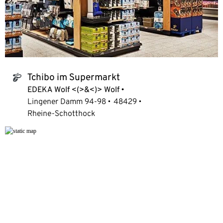
Tchibo im Supermarkt
tchibo_logo
EDEKA Wolf <(>&<)> Wolf
Lingener Damm 94-98
48429
Rheine-Schotthock