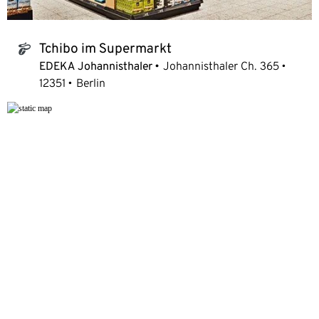
Tchibo im Supermarkt
tchibo_logo
EDEKA Johannisthaler
Johannisthaler Ch. 365
12351
Berlin