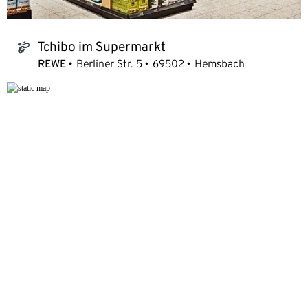
Tchibo im Supermarkt
tchibo_logo
REWE
Berliner Str. 5
69502
Hemsbach