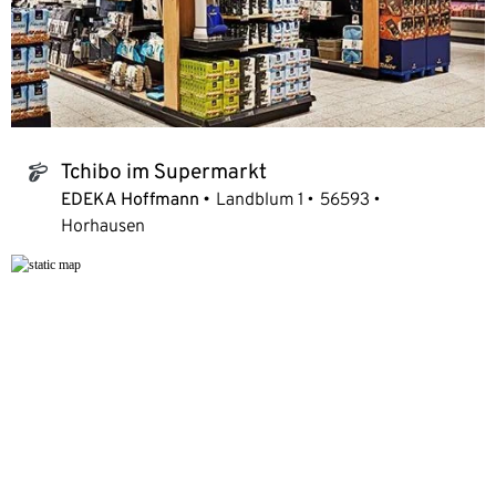
Tchibo im Supermarkt
tchibo_logo
EDEKA Hoffmann
Landblum 1
56593
Horhausen