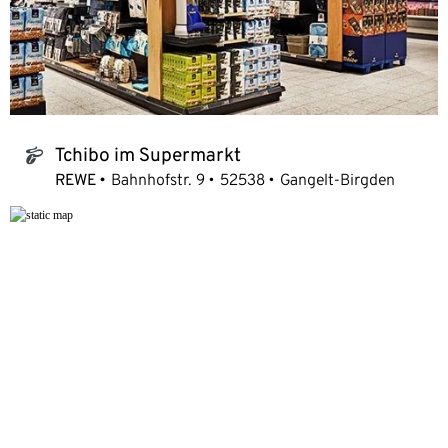
Tchibo im Supermarkt
tchibo_logo
REWE
Bahnhofstr. 9
52538
Gangelt-Birgden