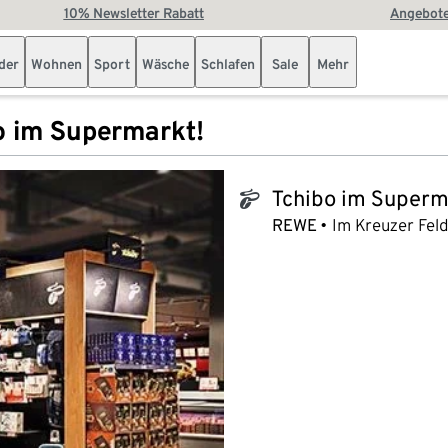
10% Newsletter Rabatt
Angebote
der
Wohnen
Sport
Wäsche
Schlafen
Sale
Mehr
o im Supermarkt!
Tchibo im Superm
tchibo_logo
REWE
Im Kreuzer Fel