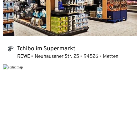
Tchibo im Supermarkt
tchibo_logo
REWE
Neuhausener Str. 25
94526
Metten