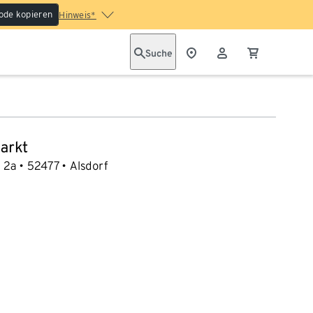
ode kopieren
Hinweis*
Suche
arkt
. 2a
52477
Alsdorf