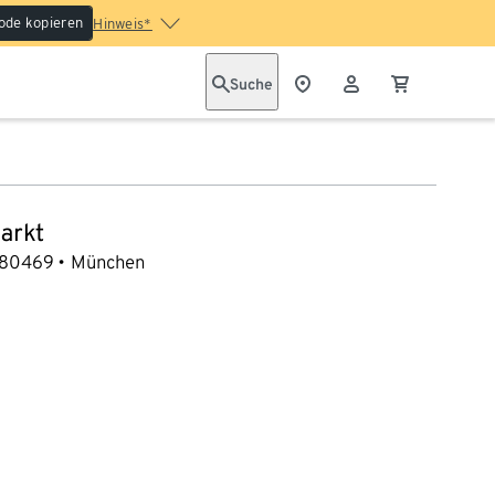
ode kopieren
Hinweis*
Suche
arkt
80469
München