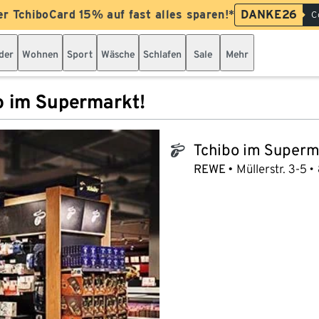
er TchiboCard 15% auf fast alles sparen!*
DANKE26
C
der
Wohnen
Sport
Wäsche
Schlafen
Sale
Mehr
o im Supermarkt!
Tchibo im Superm
tchibo_logo
REWE
Müllerstr. 3-5