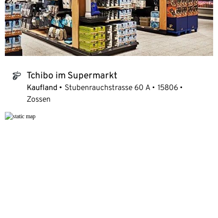
Tchibo im Supermarkt
tchibo_logo
Kaufland
Stubenrauchstrasse 60 A
15806
Zossen