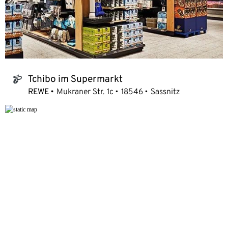
Tchibo im Supermarkt
tchibo_logo
REWE
Mukraner Str. 1c
18546
Sassnitz