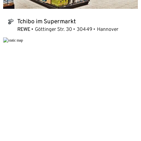
Tchibo im Supermarkt
tchibo_logo
REWE
Göttinger Str. 30
30449
Hannover