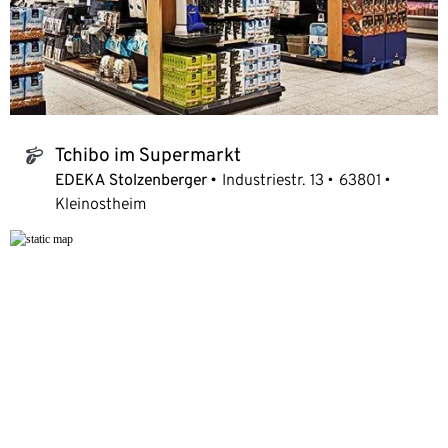
Tchibo im Supermarkt
tchibo_logo
EDEKA Stolzenberger
Industriestr. 13
63801
Kleinostheim