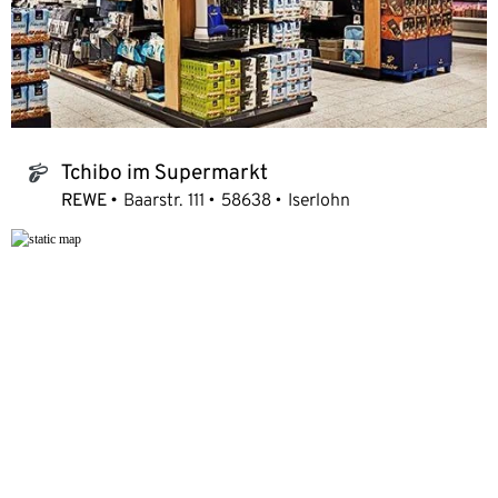
Tchibo im Supermarkt
tchibo_logo
REWE
Baarstr. 111
58638
Iserlohn