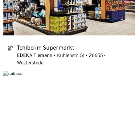
Tchibo im Supermarkt
tchibo_logo
EDEKA Tiemann
Kuhlenstr. 51
26655
Westerstede