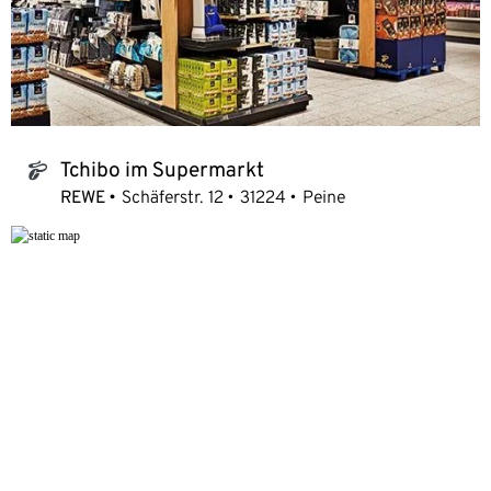
Tchibo im Supermarkt
tchibo_logo
REWE
Schäferstr. 12
31224
Peine