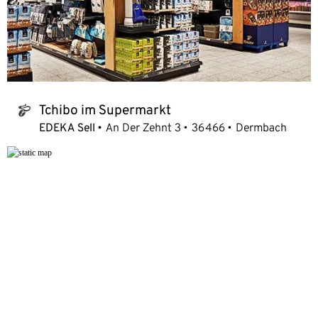
Tchibo im Supermarkt
tchibo_logo
EDEKA Sell
An Der Zehnt 3
36466
Dermbach