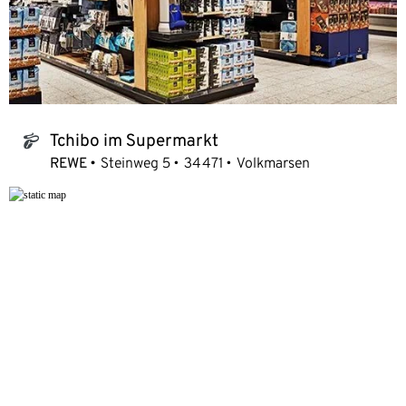
Tchibo im Supermarkt
tchibo_logo
REWE
Steinweg 5
34471
Volkmarsen