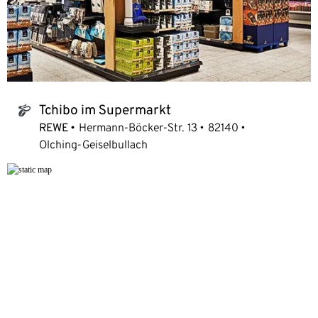
Tchibo im Supermarkt
tchibo_logo
REWE
Hermann-Böcker-Str. 13
82140
Olching-Geiselbullach