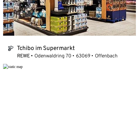
Tchibo im Supermarkt
tchibo_logo
REWE
Odenwaldring 70
63069
Offenbach